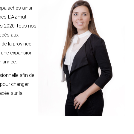
ppalaches ainsi
mmes L’Azimut
is 2020, tous nos
accès aux
 de la province
e une expansion
r année.
sionnelle afin de
 pour changer
axée sur la