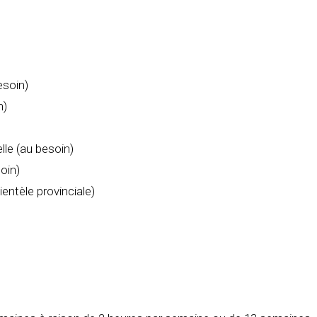
esoin)
n)
le (au besoin)
oin)
entèle provinciale)