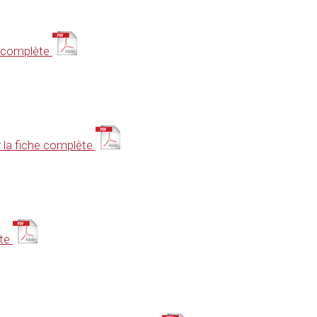
he complète
r la fiche complète
ète