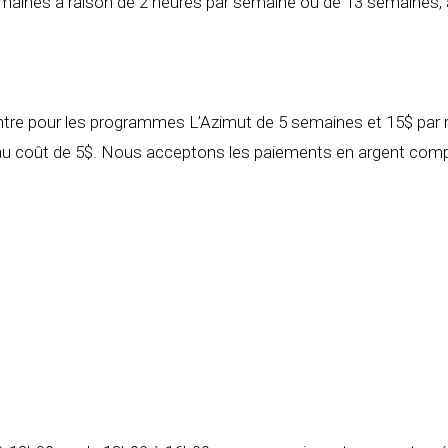
maines à raison de 2 heures par semaine ou de 13 semaines, 
ontre pour les programmes L’Azimut de 5 semaines et 15$ par
 au coût de 5$. Nous acceptons les paiements en argent comp