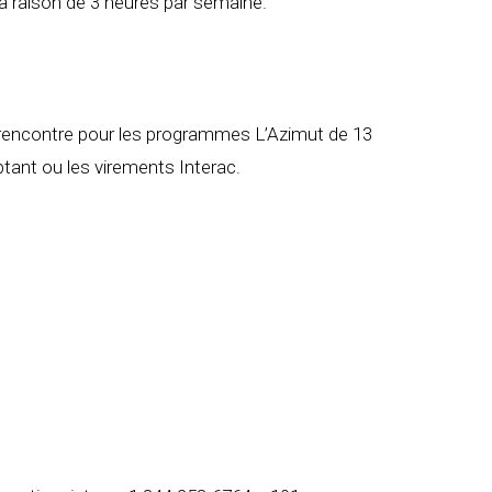
à raison de 3 heures par semaine.
 rencontre pour les programmes L’Azimut de 13
tant ou les virements Interac.